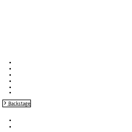
Home
Nieuws
Trainingen
Ons Verhaal
Voorstellingen
Contact
Backstage
Home
Nieuws