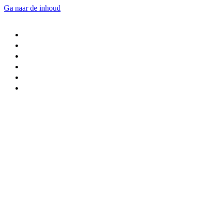
Ga naar de inhoud
Home
Nieuws
Trainingen
Ons verhaal
Voorstellingen
Contact