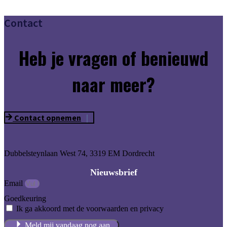
Contact
Heb je vragen of benieuwd
naar meer?
Contact opnemen
Dubbelsteynlaan West 74, 3319 EM Dordrecht
Nieuwsbrief
Email
Goedkeuring
Ik ga akkoord met de voorwaarden en privacy
Meld mij vandaag nog aan